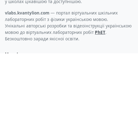
у школах цікавішою та доступнішою.
vlabs.kvantylion.com
— портал віртуальних шкільних
лабораторних робіт з фізики українською мовою.
Унікальні авторські розробки та відеоінструкції українською
мовою до віртуальних лабораторних робіт
PhET
.
Безкоштовно заради якісної освіти.
Наші ресурси
Інтернет-магазин
Методичні матеріали
Віртуальні лабораторні роботи
Ми на Всеосвіта
Підготовка до НМТ
Архів завдань ЗНО
Телеграм-бот